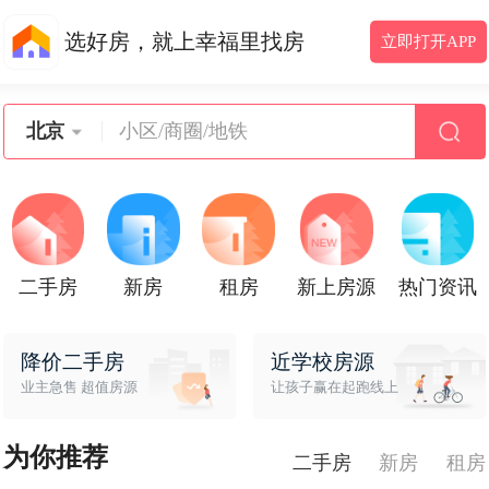
选好房，就上幸福里找房
立即打开APP
北京
二手房
新房
租房
新上房源
热门资讯
降价二手房
近学校房源
业主急售 超值房源
让孩子赢在起跑线上
为你推荐
二手房
新房
租房