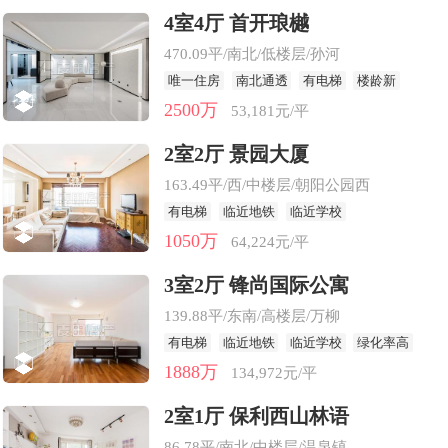
4室4厅 首开琅樾
470.09平/南北/低楼层/孙河
唯一住房
南北通透
有电梯
楼龄新
2500万
53,181元/平
2室2厅 景园大厦
163.49平/西/中楼层/朝阳公园西
有电梯
临近地铁
临近学校
1050万
64,224元/平
3室2厅 锋尚国际公寓
139.88平/东南/高楼层/万柳
有电梯
临近地铁
临近学校
绿化率高
1888万
134,972元/平
2室1厅 保利西山林语
86.78平/南北/中楼层/温泉镇