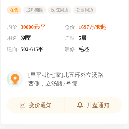
在售
成熟商圈
医院周边
公园周边
均价
30000元/平
总价
1697万/套起
用途
别墅
户型
5居
建面
502-615平
装修
毛坯
[昌平-北七家]北五环外立汤路
西侧，立汤路7号院
变价通知
开盘通知