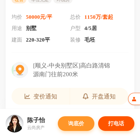
均价
50000元/平
总价
1150万/套起
用途
别墅
户型
4/5居
建面
220-320平
装修
毛坯
[顺义-中央别墅区]高白路清锦
源南门往前200米
变价通知
开盘通知
陈子怡
询底价
打电话
云尚房产
户型介绍（4）
查看全部