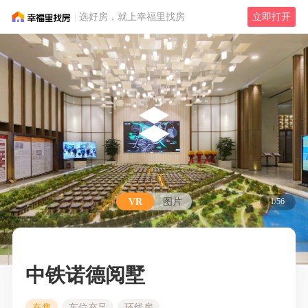
选好房，就上幸福里找房
立即打开
VR
图片
1/56
中铁诺德阅墅
在售
车位充足
环线房