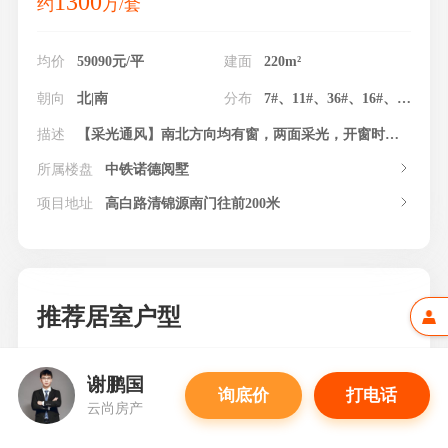
1300
约
万/套
均价
59090元/平
建面
220m²
朝向
北|南
分布
7#、11#、36#、16#、40#、44#、13#、18#、21#、24#、31#
描述
【采光通风】南北方向均有窗，两面采光，开窗时形成对流，给房间通风换气。
所属楼盘
中铁诺德阅墅
项目地址
高白路清锦源南门往前200米
推荐居室户型
谢鹏国
询底价
打电话
云尚房产