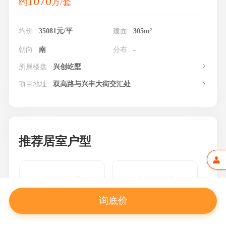
1070
约
万/套
均价
35081元/平
建面
305m²
朝向
南
分布
-
所属楼盘
兴创屹墅
项目地址
双高路与兴丰大街交汇处
推荐居室户型
询底价