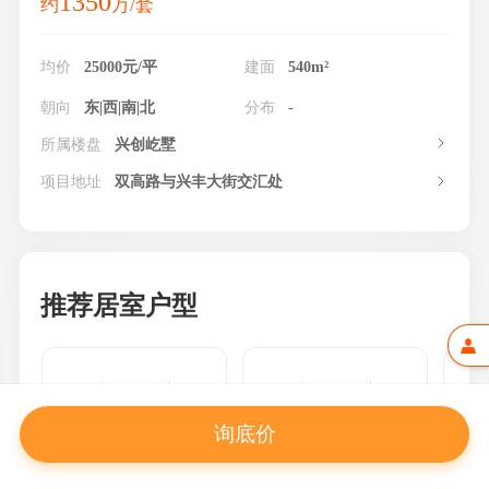
1350
约
万/套
均价
25000元/平
建面
540m²
朝向
东|西|南|北
分布
-
所属楼盘
兴创屹墅
项目地址
双高路与兴丰大街交汇处
推荐居室户型
询底价