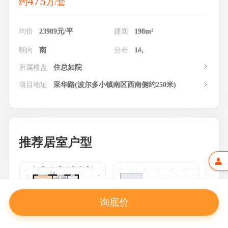
475
约
万/套
均价
23989元/平
建面
198m²
朝向
南
分布
1#,
所属楼盘
住总如院
项目地址
采华路(波尔多小镇南区西南侧约250米)
推荐居室户型
询底价