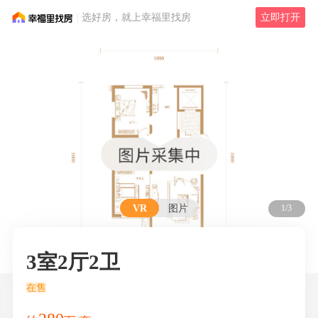
选好房，就上幸福里找房
立即打开
VR
图片
1/3
3室2厅2卫
在售