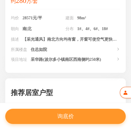
280
约
万/套
均价
28571元/平
建面
98m²
朝向
南|北
分布
1#、4#、6#、18#
描述
【采光通风】南北方向均有窗，开窗可使空气更快流动，南北房间冷热交叉循环。每个房间都有窗户更利于通风采光，避免房间潮湿和闷热的问题。
所属楼盘
住总如院
项目地址
采华路(波尔多小镇南区西南侧约250米)
推荐居室户型
询底价