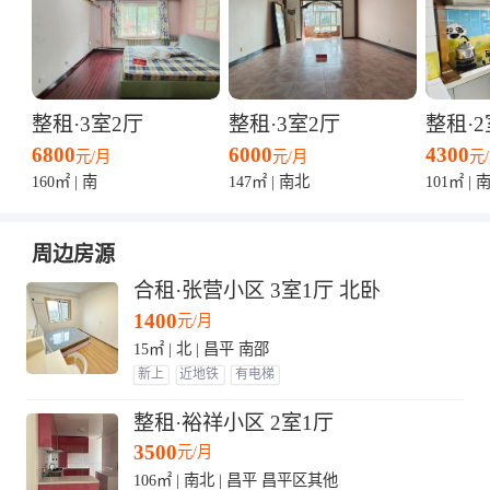
整租·3室2厅
整租·3室2厅
整租·2
6800
6000
4300
元/月
元/月
元
160㎡ | 南
147㎡ | 南北
101㎡ | 
周边房源
合租·张营小区 3室1厅 北卧
1400
元/月
15㎡ | 北 | 昌平 南邵
新上
近地铁
有电梯
整租·裕祥小区 2室1厅
3500
元/月
106㎡ | 南北 | 昌平 昌平区其他