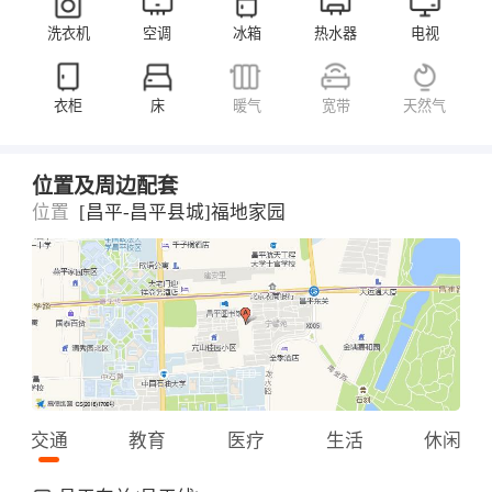
洗衣机
空调
冰箱
热水器
电视
衣柜
床
暖气
宽带
天然气
位置及周边配套
位置
[昌平-昌平县城]福地家园
交通
教育
医疗
生活
休闲