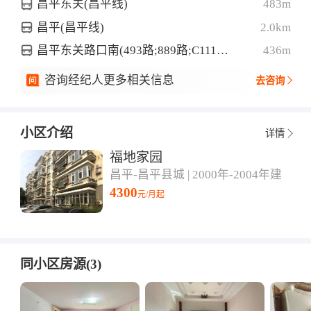
昌平东关(昌平线)
483m
昌平(昌平线)
2.0km
昌平东关路口南(493路;889路;C111路;专105路;快速直达专线12路;昌1路;昌2路;昌3路;昌70路摆渡车)
436m
咨询经纪人更多相关信息
去咨询
小区介绍
详情
福地家园
昌平-昌平县城 | 2000年-2004年建
4300
元/月起
同小区房源(3)