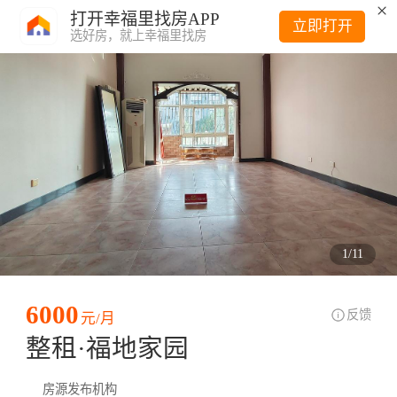
打开幸福里找房APP
立即打开
选好房，就上幸福里找房
1
/
11
6000
反馈
元/月
整租·福地家园
房源发布机构