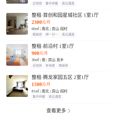
近地铁
集中供暖
南北通透
整租·首创和园星城社区 1室1厅
2300
元/月
60㎡ | 南北 | 房山 阎村
精装修
押一付一
南北通透
整租·前沿村 1室1厅
900
元/月
30㎡ | 南 | 房山 良乡
近地铁
有电梯
精装修
整租·腾龙家园五区 2室1厅
1500
元/月
81㎡ | 南北 | 房山 阎村
集中供暖
南北通透
查看更多