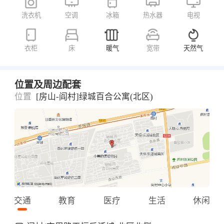
洗衣机
空调
冰箱
热水器
电视
衣柜
床
暖气
宽带
天然气
位置及周边配套
位置
[房山-阎村]绿城百合公寓(北区)
交通
教育
医疗
生活
休闲