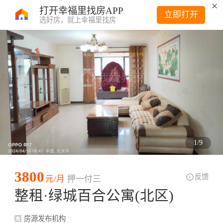
打开幸福里找房APP
立即打开
选好房，就上幸福里找房
1
/
9
3800
反馈
元/月
押一付三
整租·绿城百合公寓(北区)
房源发布机构