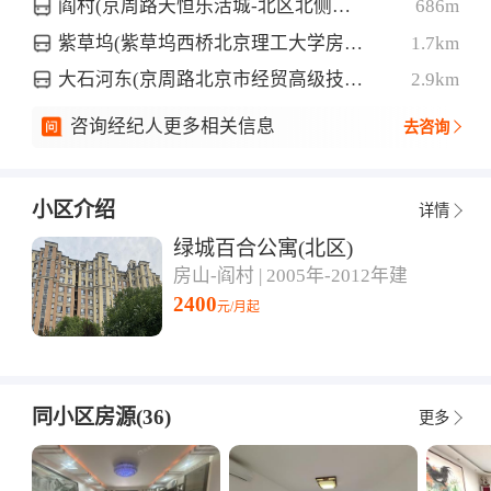
阎村(京周路天恒乐活城-北区北侧约60米)
686m
紫草坞(紫草坞西桥北京理工大学房山分校东北侧约180米)
1.7km
大石河东(京周路北京市经贸高级技术学校东南侧约110米)
2.9km
咨询经纪人更多相关信息
去咨询
小区介绍
详情
绿城百合公寓(北区)
房山-阎村 | 2005年-2012年建
2400
元/月起
同小区房源(36)
更多