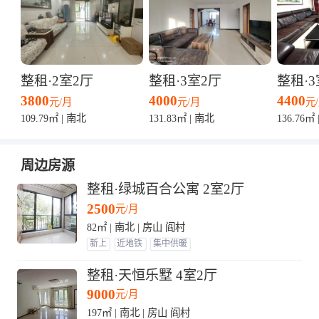
整租·2室2厅
整租·3室2厅
整租·3
3800
4000
4400
元/月
元/月
元
109.79㎡ | 南北
131.83㎡ | 南北
136.76㎡
周边房源
整租·绿城百合公寓 2室2厅
2500
元/月
82㎡ | 南北 | 房山 阎村
新上
近地铁
集中供暖
整租·天恒乐墅 4室2厅
9000
元/月
197㎡ | 南北 | 房山 阎村