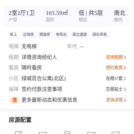
2室2厅1卫
103.59㎡
低 | 共5层
南北
户型
面积
楼层
朝向
新上
近地铁
精装修
有阳台
南北通透
绿化率高
电梯
无电梯
年代
--
租期
详情咨询经纪人
咨询租期
看房
随时看房
预约看房
小区
绿城百合公寓(北区)
在租37套
保障
签约付款注意事项
交易贴士
更多最新动态和优惠信息
咨询详情
房源配置