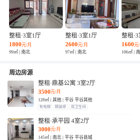
整租·3室1厅
整租·3室1厅
整租·3
1800
2600
1600
元/月
元/月
元
99㎡ | 南北
97㎡ | 南北
106㎡ | 
周边房源
整租·鼎基公寓 3室2厅
3500
元/月
128㎡ | 其他 | 平谷 平谷其他
有电梯
精装修
双卫生间
整租·承平园 4室2厅
3000
元/月
145㎡ | 南北 | 平谷 平谷县城