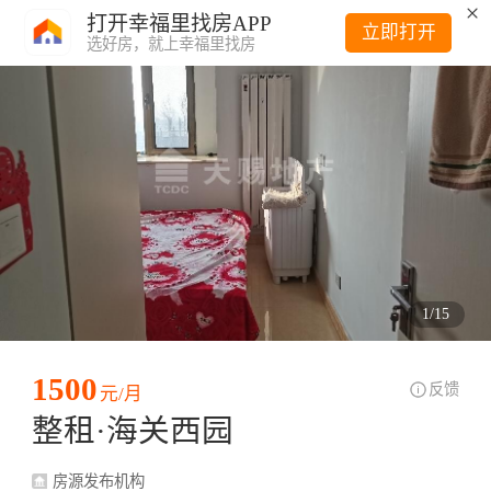
打开幸福里找房APP
立即打开
选好房，就上幸福里找房
1
/
15
1500
反馈
元/月
整租·海关西园
房源发布机构