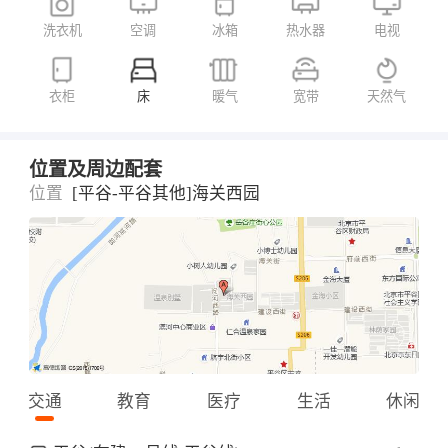
洗衣机
空调
冰箱
热水器
电视
衣柜
床
暖气
宽带
天然气
位置及周边配套
位置
[平谷-平谷其他]海关西园
交通
教育
医疗
生活
休闲