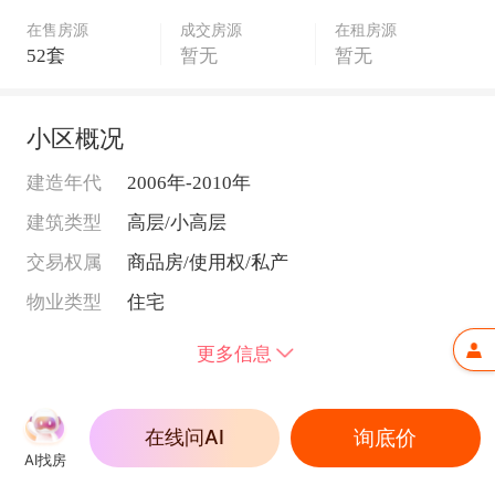
在售房源
成交房源
在租房源
52套
暂无
暂无
小区概况
建造年代
2006年-2010年
建筑类型
高层/小高层
交易权属
商品房/使用权/私产
物业类型
住宅
供暖类型
集中供暖
更多信息
用水类型
民水/商水
用电类型
民电/商电
询底价
在线问AI
周边配套
燃气费用
2.61-2.68元/立方米/月
详情
AI找房