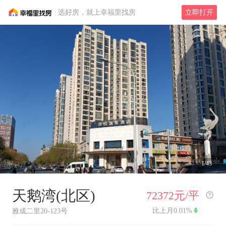
选好房，就上幸福里找房
立即打开
1/43
天鹅湾(北区)
72372元/平
比上月
0.01%
雅成二里20-123号