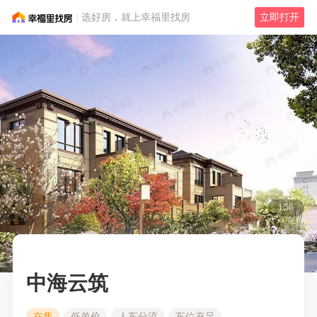
选好房，就上幸福里找房
立即打开
1/56
中海云筑
在售
低单价
人车分流
车位充足