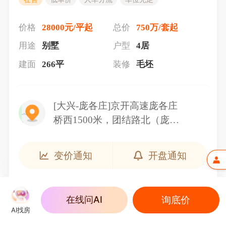
价格
28000元/平起
总价
750万/套起
用途
别墅
户型
4居
建面
266平
装修
毛坯
[大兴-庞各庄]京开高速庞各庄
桥西1500米，团结路北（庞各
庄镇宏轩饺子馆儿对面）
变价通知
开盘通知
询底价
在线问AI
AI找房
户型介绍（1）