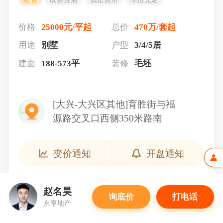
价格
25000元/平起
总价
470万/套起
用途
别墅
户型
3/4/5居
建面
188-573平
装修
毛坯
[大兴-大兴区其他]育胜街与福
源路交叉口西侧350米路南
变价通知
开盘通知
赵名昊
询底价
打电话
永亨地产
户型介绍（8）
查看全部