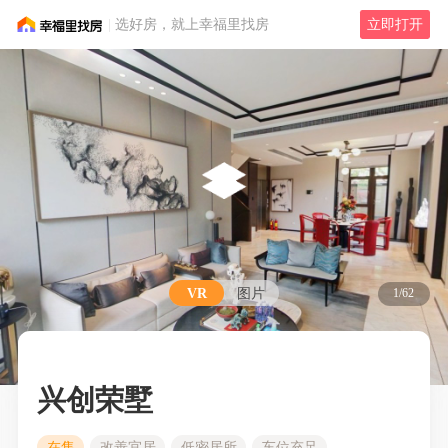
选好房，就上幸福里找房
立即打开
VR
图片
1/62
兴创荣墅
在售
改善宜居
低密居所
车位充足