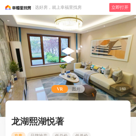
选好房，就上幸福里找房
立即打开
VR
图片
1/60
龙湖熙湖悦著
在售
品牌地产
低总价
低单价