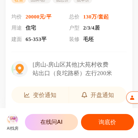
均价
20000元/平
总价
130万/套起
用途
住宅
户型
2/3/4居
建面
65-353平
装修
毛坯
[房山-房山区其他]大苑村收费
站出口（良坨路桥）左行200米
变价通知
开盘通知
询底价
在线问AI
AI找房
户型介绍（8）
查看全部