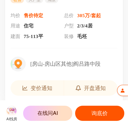
均价
售价待定
总价
305万/套起
用途
住宅
户型
2/3/4居
建面
75-113平
装修
毛坯
[房山-房山区其他]阎吕路中段
变价通知
开盘通知
询底价
在线问AI
AI找房
户型介绍（3）
查看全部