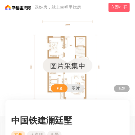
选好房，就上幸福里找房
立即打开
VR
图片
1/28
中国铁建澜廷墅
在售
大户型
湖景