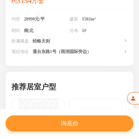
3154
约
万/套
均价
20998元/平
建面
1502m²
朝向
南|北
分布
1#
所属楼盘
经略天则
项目地址
通台东路1号（雨润国际旁边）
推荐居室户型
询底价