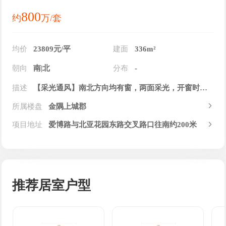
800
约
万/套
均价
23809元/平
建面
336m²
朝向
南|北
分布
-
描述
【采光通风】南北方向均有窗，两面采光，开窗时形成对流，给房间通风换气。 【功能分区】动静分离，能放心的在动区活动，不用担心打扰到休息或学习的人。
所属楼盘
金隅上城郡
项目地址
爱博路与北亚花园东路交叉路口往南约200米
推荐居室户型