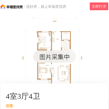
选好房，就上幸福里找房
立即打开
4室3厅4卫
在售