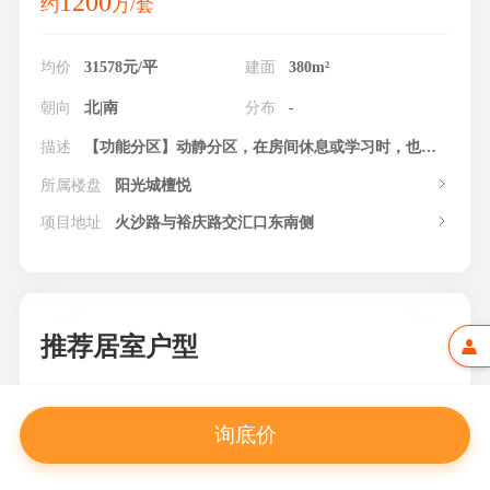
1200
约
万/套
均价
31578元/平
建面
380m²
朝向
北|南
分布
-
描述
【功能分区】动静分区，在房间休息或学习时，也不会受到动区声音的干扰。
所属楼盘
阳光城檀悦
项目地址
火沙路与裕庆路交汇口东南侧
推荐居室户型
询底价