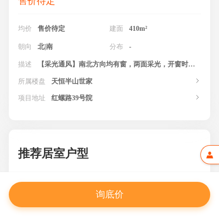
售价待定
均价
售价待定
建面
410m²
朝向
北|南
分布
-
描述
【采光通风】南北方向均有窗，两面采光，开窗时形成对流，给房间通风换气。 【功能分区】户型动线分布合理，活动便捷，节省时间的同时提高了私密性。
所属楼盘
天恒半山世家
项目地址
红螺路39号院
推荐居室户型
询底价