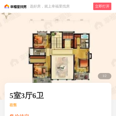
选好房，就上幸福里找房
立即打开
1/2
5室3厅6卫
在售