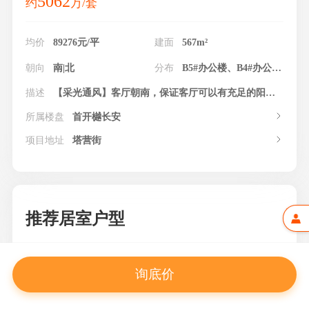
5062
约
万/套
均价
89276元/平
建面
567m²
朝向
南|北
分布
B5#办公楼、B4#办公楼、B3#办公楼、B2#办公楼、B1#办公楼
描述
【采光通风】客厅朝南，保证客厅可以有充足的阳光照射，使客厅更加明亮。 【格局形态】户型方正，使空间可以更好的布局使用，便于后期装修及摆放家具。 【功能分区】动静分区，在房间休息或学习时，也不会受到动区声音的干扰。
所属楼盘
首开樾长安
项目地址
塔营街
推荐居室户型
询底价