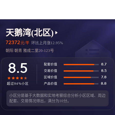
天鹅湾(北区)
72372
元/平
环比上月涨12.95%
朝阳 朝青 雅成二里20-123号
8.5
配套价值
8.7
交易价值
8.5
区域价值
7.8
超过94%小区
产品价值
8.8
小区分是基于大数据和实地考察综合分析小区区域、周边
配套、交易情况得出，满分为10分。