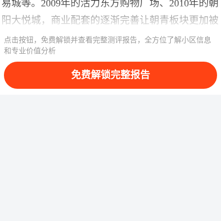
易城等。2009年的活力东方购物广场、2010年的朝
阳大悦城，商业配套的逐渐完善让朝青板块更加被
人们熟知和认同。
点击按钮，免费解锁并查看完整测评报告，全方位了解小区信息
和专业价值分析
而对于该板块而言，生态和产业也是吸引人群驻足
免费解锁完整报告
的两大优势。生态休闲方便，板块内有朝阳体育中
心、京城体育休闲公园、京城森林公园、儿童主题
公园、朝阳区平方公园、星河湾生态公园等，且板
块南侧就与国家AAA级旅游景区兴隆郊野公园毗
邻；产业方面，板块有文化地标·朝北1810创意
园、猎豹移动全球总部、北京市文化创意产业集聚
区、铭基国际创意公园、爱工场第五文化产业园、
姚家园产业园等，人才带来的消费动力给朝青板块
不断输入新的活力；教育方面，板块内有北京市第