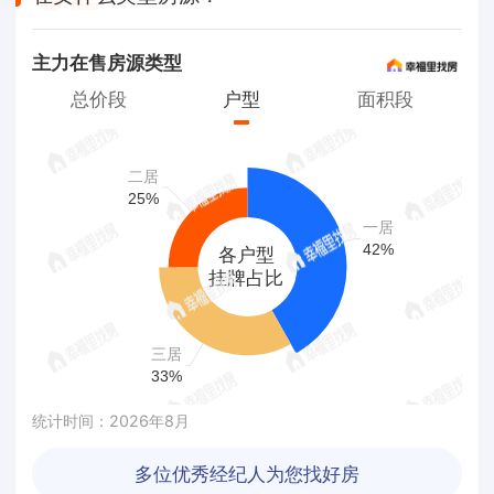
主力在售房源类型
总价段
户型
面积段
二居
25
%
一居
42
%
各户型

挂牌占比
三居
33
%
统计时间：2026年8月
多位优秀经纪人为您找好房