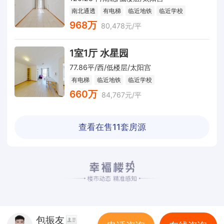
南北通透
有电梯
临近地铁
临近学校
968万
80,478元/平
1室1厅 水星园
77.86平/西/低楼层/太阳宫
有电梯
临近地铁
临近学校
660万
84,767元/平
查看在售
11
套房源
包振友