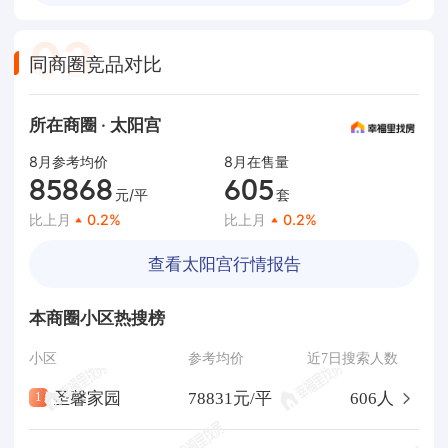
0
3
同商圈竞品对比
所在商圈 · 太阳宫
8月参考均价
8月在售量
85868
605
元/平
套
比上月
0.2
%
比上月
0.2
%
查看太阳宫行情报告
本商圈小区热搜榜
小区
参考均价
近7日搜索人数
圣馨家园
78831元/平
606人
1