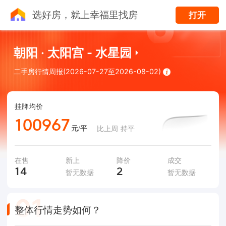
选好房，就上幸福里找房
打开
朝阳 · 太阳宫 - 水星园
二手房行情周报(2026-07-27至2026-08-02)
挂牌均价
100967
元/平
比上周
持平
在售
新上
降价
成交
14
2
暂无数据
暂无数据
0
1
整体行情走势如何？