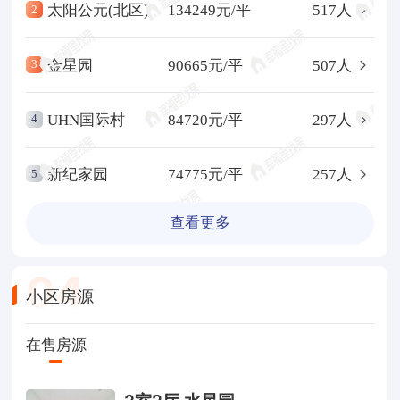
太阳公元(北区)
134249元/平
517人
2
金星园
90665元/平
507人
3
UHN国际村
84720元/平
297人
4
新纪家园
74775元/平
257人
5
查看更多
0
4
小区房源
在售房源