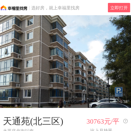
选好房，就上幸福里找房
立即打开
1/38
天通苑(北三区)
30763元/平
比上月
持平
太平庄北街以南