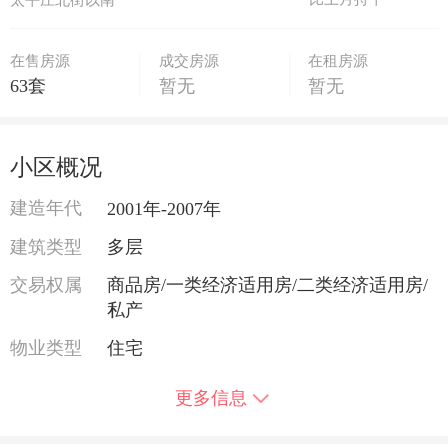
在售房源
成交房源
在租房源
63套
暂无
暂无
小区概况
建造年代
2001年-2007年
建筑类型
多层
交易权属
商品房/一类经济适用房/二类经济适用房/
私产
物业类型
住宅
供暖类型
集中供暖
更多信息
用水类型
商水/民水