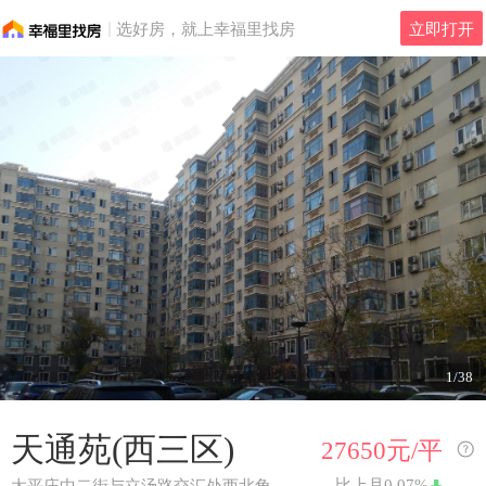
选好房，就上幸福里找房
立即打开
1/38
天通苑(西三区)
27650元/平
比上月
0.07%
太平庄中二街与立汤路交汇处西北角