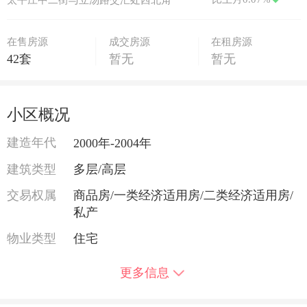
在售房源
成交房源
在租房源
42套
暂无
暂无
小区概况
建造年代
2000年-2004年
建筑类型
多层/高层
交易权属
商品房/一类经济适用房/二类经济适用房/
私产
物业类型
住宅
供暖类型
集中供暖
更多信息
用水类型
商水/民水