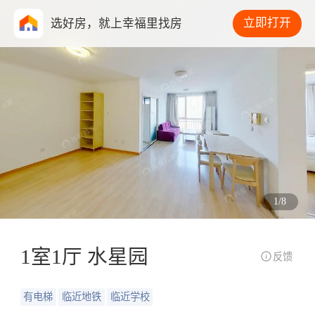
立即打开
选好房，就上幸福里找房
1
/
8
1室1厅 水星园
反馈
有电梯
临近地铁
临近学校