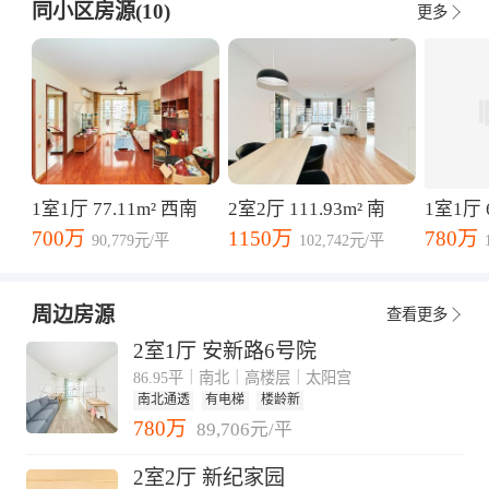
同小区房源(10)
更多
1室1厅 77.11m² 西南
2室2厅 111.93m² 南
1室1厅 
700万
1150万
780万
90,779元/平
102,742元/平
周边房源
查看更多
2室1厅 安新路6号院
86.95平｜南北｜高楼层｜太阳宫
南北通透
有电梯
楼龄新
780万
89,706元/平
2室2厅 新纪家园