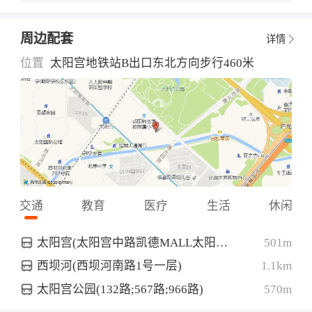
周边配套
详情
位置
太阳宫地铁站B出口东北方向步行460米
交通
教育
医疗
生活
休闲
太阳宫(太阳宫中路凯德MALL太阳宫店北侧约30米)
501m
西坝河(西坝河南路1号一层)
1.1km
太阳宫公园(132路;567路;966路)
570m