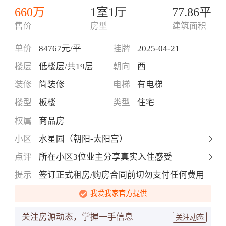
660万
1室1厅
77.86平
售价
房型
建筑面积
单价
84767元/平
挂牌
2025-04-21
楼层
低楼层/共19层
朝向
西
装修
简装修
电梯
有电梯
楼型
板楼
类型
住宅
权属
商品房
小区
水星园（朝阳-太阳宫）
点评
所在小区3位业主分享真实入住感受
提示
签订正式租房/购房合同前切勿支付任何费用
我爱我家官方提供
关注房源动态，掌握一手信息
关注动态