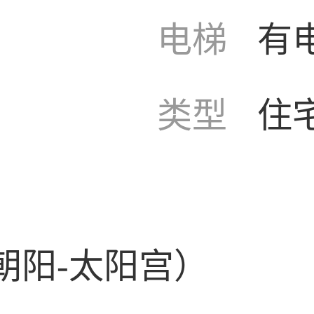
电梯
有
类型
住
朝阳-太阳宫）