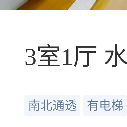
3室1厅 
南北通透
有电梯