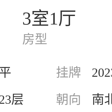
3室1厅
房型
/平
挂牌
202
23层
朝向
南