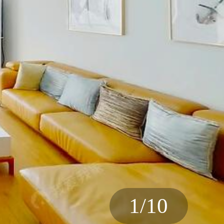
1
/
10