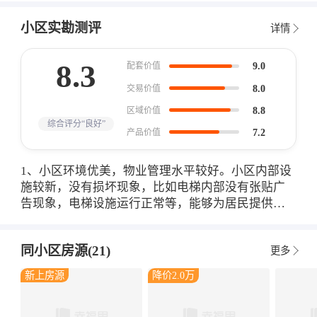
小区实勘测评
详情
8.3
9.0
配套价值
8.0
交易价值
8.8
区域价值
综合评分“良好”
7.2
产品价值
1、小区环境优美，物业管理水平较好。小区内部设
施较新，没有损坏现象，比如电梯内部没有张贴广
告现象，电梯设施运行正常等，能够为居民提供便
利、舒适的居住环境。 2、小区在售房源较多，相对
于周边二手房源而言，户型齐全，有一居、两居、
同小区房源(21)
更多
三居、四居户型，其中一居户型面积在114㎡-122㎡
之间，户型设计较好，是小区的主力户型，能够满
新上房源
降价2.0万
足购房者日常居住需求。 3、小区附近交通便利，距
离小区最近的地铁站有工人体育场地铁站、团结湖