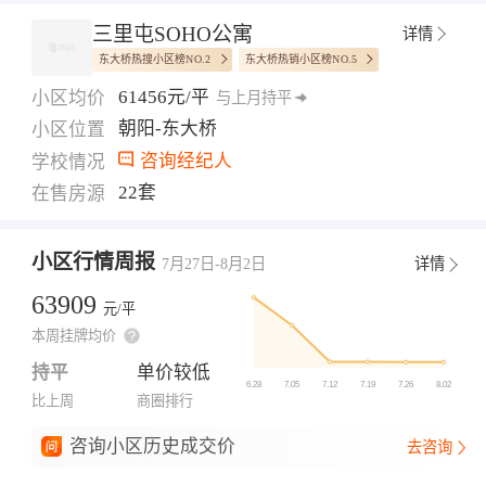
三里屯SOHO公寓
详情
东大桥热搜小区榜NO.2
东大桥热销小区榜NO.5
61456元/平
小区均价
与上月持平
朝阳-东大桥
小区位置
咨询经纪人
学校情况
22套
在售房源
小区行情周报
7月27日-8月2日
详情
63909
元/平
本周挂牌均价
持平
单价较低
比上周
商圈排行
咨询小区历史成交价
去咨询