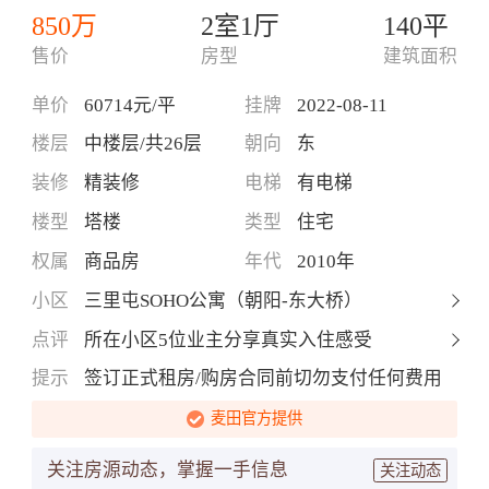
850万
2室1厅
140平
售价
房型
建筑面积
单价
60714元/平
挂牌
2022-08-11
楼层
中楼层/共26层
朝向
东
装修
精装修
电梯
有电梯
楼型
塔楼
类型
住宅
权属
商品房
年代
2010年
小区
三里屯SOHO公寓（朝阳-东大桥）
点评
所在小区5位业主分享真实入住感受
提示
签订正式租房/购房合同前切勿支付任何费用
麦田官方提供
关注房源动态，掌握一手信息
关注动态