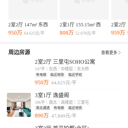
地铁站，公交站有工人体育场公交站、三里屯公交
站，出行便利。 4、小区周边配套齐全，商业氛围浓
厚，小超市、小吃店较多，能够满足居民日常生活
需求，此外小区周边还有很多休闲配套，比如团结
2室2厅 147m² 东西
2室1厅 155.15m² 西
2室2厅 
湖公园、江东殿等，是人们日常休闲的好去处。
950万
808万
959万
64,625元/平
52,078元/平
周边房源
查看更多
2室2厅 三里屯SOHO公寓
147平｜东西｜中楼层｜东大桥
有电梯
临近地铁
临近学校
950万
64,625元/平
3室1厅 逸盛阁
186平｜南北｜高楼层｜三里屯
南北通透
有电梯
临近地铁
890万
47,849元/平