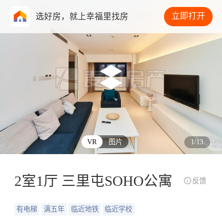
立即打开
选好房，就上幸福里找房
VR
图片
1
/
13
2室1厅 三里屯SOHO公寓
反馈
有电梯
满五年
临近地铁
临近学校