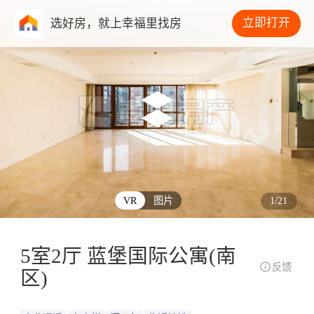
立即打开
选好房，就上幸福里找房
VR
图片
1
/
21
5室2厅 蓝堡国际公寓(南
反馈
区)