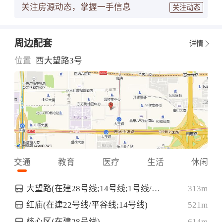
关注房源动态，掌握一手信息
关注动态
周边配套
详情
位置
西大望路3号
交通
教育
医疗
生活
休闲
大望路(在建28号线;14号线;1号线/八通线)
313m
红庙(在建22号线/平谷线;14号线)
521m
核心区(在建28号线)
614m