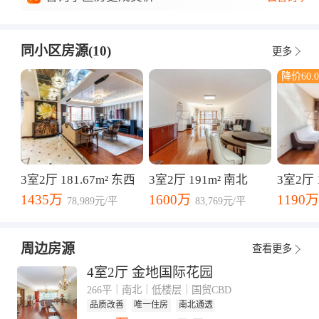
同小区房源(10)
更多
降价60.
3室2厅 181.67m² 东西
3室2厅 191m² 南北
3室2厅 1
1435万
1600万
1190万
78,989元/平
83,769元/平
周边房源
查看更多
4室2厅 金地国际花园
266平｜南北｜低楼层｜国贸CBD
品质改善
唯一住房
南北通透