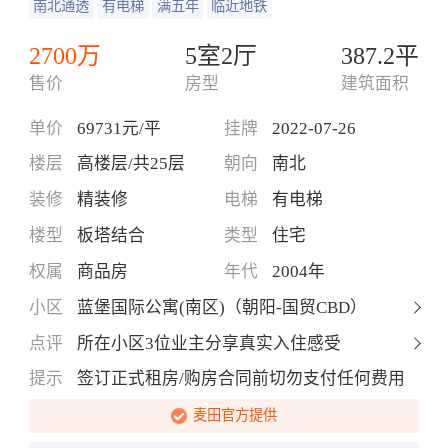
南北通透
有电梯
满五年
临近地铁
2700万
5室2厅
387.2平
售价
房型
建筑面积
单价
69731元/平
挂牌
2022-07-26
楼层
高楼层/共25层
朝向
南北
装修
精装修
电梯
有电梯
楼型
板塔结合
类型
住宅
权属
商品房
年代
2004年
小区
蓝堡国际公寓(南区)（朝阳-国贸CBD）
点评
所在小区3位业主分享真实入住感受
提示
签订正式租房/购房合同前切勿支付任何费用
麦田官方提供