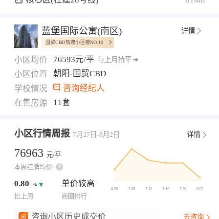
蓝堡国际公寓(南区)
详情
国贸CBD热搜小区榜NO.10
76593元/平
小区均价
与上月持平
朝阳-国贸CBD
小区位置
咨询经纪人
学校情况
11套
在售房源
小区行情周报
7月27日-8月2日
详情
76963
元/平
本周挂牌均价
0.80
单价较高
%
比上周
商圈排行
咨询小区历史成交价
去咨询