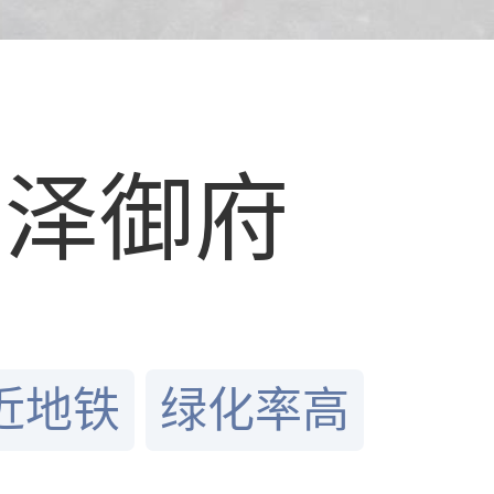
润泽御府
近地铁
绿化率高