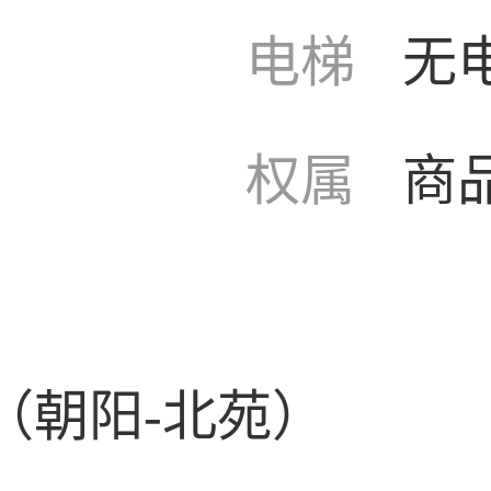
电梯
无
权属
商
（朝阳-北苑）