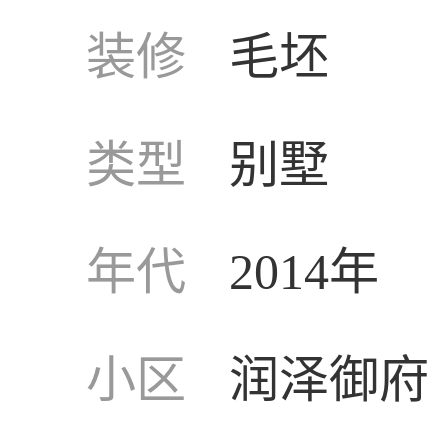
装修
毛坯
类型
别墅
年代
2014年
小区
润泽御府