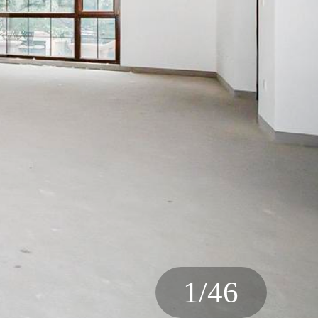
1
/
46