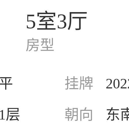
5室3厅
房型
/平
挂牌
202
1层
朝向
东