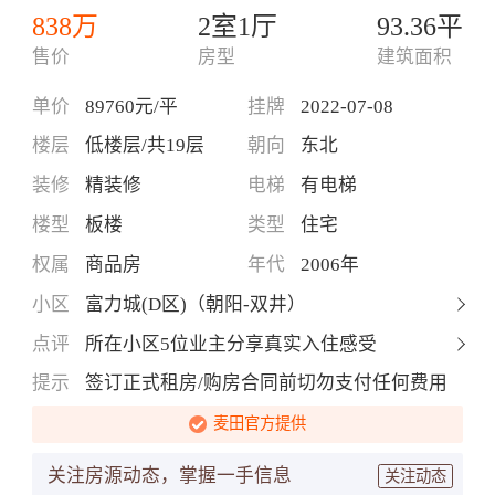
838万
2室1厅
93.36平
售价
房型
建筑面积
单价
89760元/平
挂牌
2022-07-08
楼层
低楼层/共19层
朝向
东北
装修
精装修
电梯
有电梯
楼型
板楼
类型
住宅
权属
商品房
年代
2006年
小区
富力城(D区)（朝阳-双井）
点评
所在小区5位业主分享真实入住感受
提示
签订正式租房/购房合同前切勿支付任何费用
麦田官方提供
关注房源动态，掌握一手信息
关注动态