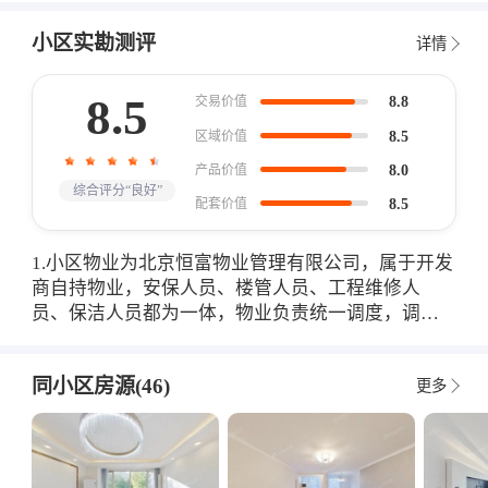
小区实勘测评
详情
8.5
8.8
交易价值
8.5
区域价值
8.0
产品价值
综合评分“良好”
8.5
配套价值
1.小区物业为北京恒富物业管理有限公司，属于开发
商自持物业，安保人员、楼管人员、工程维修人
员、保洁人员都为一体，物业负责统一调度，调动
方便，效率高，办事快。 物业团队提供全天候服
务，小区大门及小区内部重要路口都有安保人员24
同小区房源(46)
更多
小时值守，居民的生活安全得以保障。 2.小区绿化
好，绿化率高达56%，植物品种多达80余种，且布置
了许多景观雕塑，艺术氛围浓厚。 3.小区周边交通
发达，拥有地铁站和公交站，并与东三环辅路、广