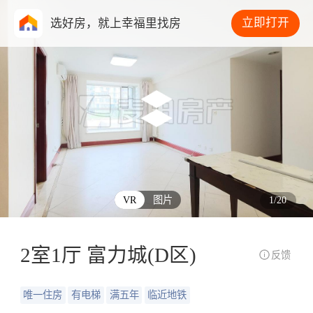
立即打开
选好房，就上幸福里找房
VR
图片
1
/
20
2室1厅 富力城(D区)
反馈
唯一住房
有电梯
满五年
临近地铁