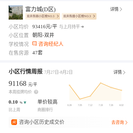
富力城(D区)
详情
双井热销小区榜NO.3
双井热搜小区榜NO.3
93416元/平
小区均价
与上月持平
朝阳-双井
小区位置
咨询经纪人
学校情况
47套
在售房源
小区行情周报
7月27日-8月2日
详情
91168
元/平
本周挂牌均价
0.10
单价较高
%
比上周
商圈排行
咨询小区历史成交价
去咨询