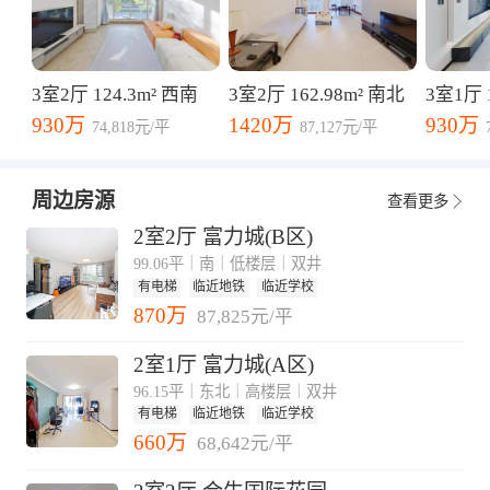
渠门外大街等数条城市干道相连，居民出行便捷。
4.小区周边配套齐全，附近商超、医疗、教育等，满
足居民日常基本需求，生活十分方便。
3室2厅 124.3m² 西南
3室2厅 162.98m² 南北
3室1厅 
930万
1420万
930万
74,818元/平
87,127元/平
周边房源
查看更多
2室2厅 富力城(B区)
99.06平｜南｜低楼层｜双井
有电梯
临近地铁
临近学校
870万
87,825元/平
2室1厅 富力城(A区)
96.15平｜东北｜高楼层｜双井
有电梯
临近地铁
临近学校
660万
68,642元/平