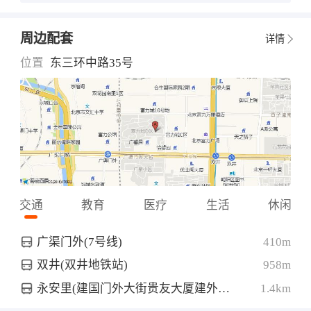
周边配套
详情
位置
东三环中路35号
交通
教育
医疗
生活
休闲
广渠门外(7号线)
410m
双井(双井地铁站)
958m
永安里(建国门外大街贵友大厦建外店西南侧约60米)
1.4km