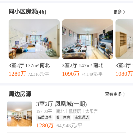
同小区房源(46)
更多
3室2厅 177m² 南北
3室2厅 147m² 南北
3室2厅 
1280万
1090万
1080万
72,316元/平
74,149元/平
周边房源
查看更多
3室2厅 凤凰城(一期)
197.08平｜南北｜低楼层｜太阳宫
品质改善
唯一住房
南北通透
1280万
64,948元/平