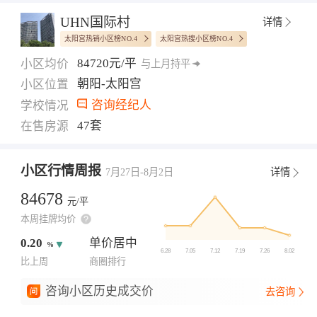
UHN国际村
详情
太阳宫热销小区榜NO.4
太阳宫热搜小区榜NO.4
84720元/平
小区均价
与上月持平
朝阳-太阳宫
小区位置
咨询经纪人
学校情况
47套
在售房源
小区行情周报
7月27日-8月2日
详情
84678
元/平
本周挂牌均价
0.20
单价居中
%
比上周
商圈排行
咨询小区历史成交价
去咨询