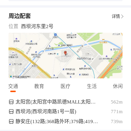
周边配套
详情
位置
西坝河东里2号
交通
教育
医疗
生活
休闲
太阳宫(太阳宫中路凯德MALL太阳宫店北侧约30米)
562m
西坝河(西坝河南路1号一层)
771m
静安庄(132路;368路外环;379路;419路;467路;596路;604路;641路;847路;95路;夜18路;夜30路外;快速直达专线195路;快速直达专线196路)
739m