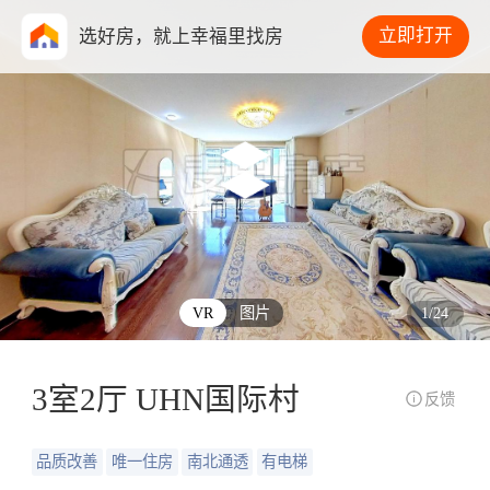
立即打开
选好房，就上幸福里找房
VR
图片
1
/
24
3室2厅 UHN国际村
反馈
品质改善
唯一住房
南北通透
有电梯