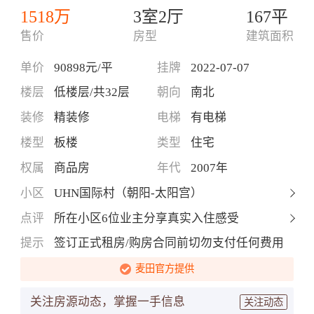
1518万
3室2厅
167平
售价
房型
建筑面积
单价
90898元/平
挂牌
2022-07-07
楼层
低楼层/共32层
朝向
南北
装修
精装修
电梯
有电梯
楼型
板楼
类型
住宅
权属
商品房
年代
2007年
小区
UHN国际村（朝阳-太阳宫）
点评
所在小区6位业主分享真实入住感受
提示
签订正式租房/购房合同前切勿支付任何费用
麦田官方提供
关注房源动态，掌握一手信息
关注动态