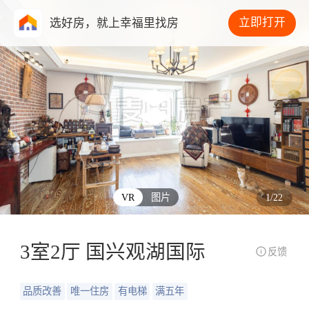
立即打开
选好房，就上幸福里找房
VR
图片
1
/
22
3室2厅 国兴观湖国际
反馈
品质改善
唯一住房
有电梯
满五年