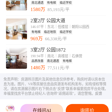
南北通透
有电梯
临近学校
1580万
85,193元/平
2室2厅 公园大道
146.07平｜东北｜低楼层｜朝阳公园西
有电梯
临近地铁
临近学校
969万
66,338元/平
3室2厅 公园1872
190.94平｜南北｜高楼层｜石佛营
品质改善
南北通透
有电梯
1480万
77,511元/平
免责声明：房源所示图片及其他信息仅供参考，购房时请以房本信
息为准。图片、VR等房屋信息由房源发布机构发布，如有侵权等情
况，请在房源展示图片右下侧点击“反馈”联系幸福里找房平台处理。
幸福里找房平台禁止经纪人/咨询师“返佣返现”，请您警惕。
反馈
询底价
在线问AI