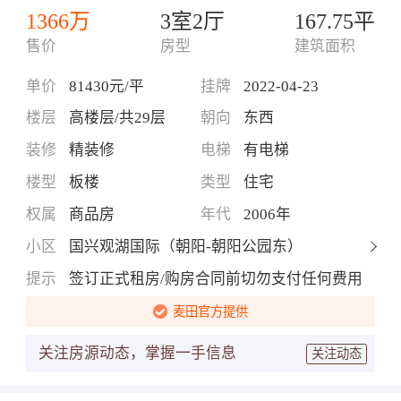
1366万
3室2厅
167.75平
售价
房型
建筑面积
单价
81430元/平
挂牌
2022-04-23
楼层
高楼层/共29层
朝向
东西
装修
精装修
电梯
有电梯
楼型
板楼
类型
住宅
权属
商品房
年代
2006年
小区
国兴观湖国际（朝阳-朝阳公园东）
提示
签订正式租房/购房合同前切勿支付任何费用
麦田官方提供
关注房源动态，掌握一手信息
关注动态