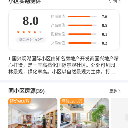
小区实勘测评
详情
8.0
7.6
区域价值
8.5
产品价值
8.1
配套价值
综合评分“良好”
8.2
交易价值
1.国兴观湖国际小区由知名房地产开发商国兴地产精
心打造，是一座高档化国际景观社区。处处可见园
林景观，绿化率高。小区以自然景观为主体，打造
社区内部的园林景观，同时国兴观湖国际北侧紧邻
朝阳公园，南侧有红领巾公园，周边生态环境较
同小区房源(39)
更多
好。 2.小区物业服务品质高。物业公司为盛世物
业，管理质量好，采用半军事化封闭管理，每栋楼
降价60.0万
降价320.0万
配有专门的管家，服务贴心。性价比高，居民满意
度较高。 3.观湖国际配套完善。小区内部配备人工
湖，还配套儿童乐园、球场、湖边凉亭和木桥等，
设施维护良好，内部配套完善。交通便捷，附近有