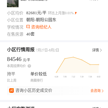
82681元/平
小区均价
环比上月
涨0.01%
朝阳-朝阳公园东
小区位置
咨询经纪人
学校情况
40套
在售房源
小区行情周报
7月27日-8月2日
详情
84546
元/平
本周挂牌均价
持平
单价较低
比上周
商圈排行
咨询小区历史成交价
去咨询