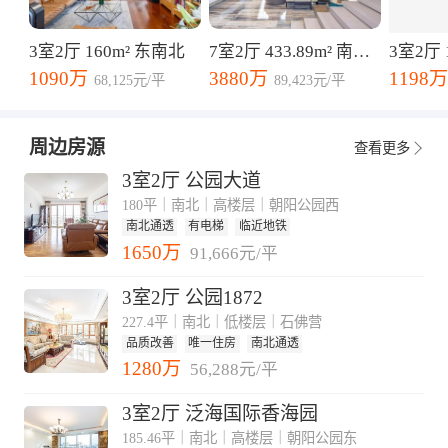
优质教育资源，医疗资源、生态休闲资源丰富。 4.
邻里关系和睦。业主多是企业高管、教职工和企业
3室2厅 160m² 东南北
7室2厅 433.89m² 南西北
3室2厅 
老板，且大都照顾家庭，待人和善，邻里关系较
1090万
3880万
1198万
好。
68,125元/平
89,423元/平
周边房源
查看更多
3室2厅 公园大道
180平｜南北｜高楼层｜朝阳公园西
南北通透
有电梯
临近地铁
1650万
91,666元/平
3室2厅 公园1872
227.4平｜南北｜低楼层｜石佛营
品质改善
唯一住房
南北通透
1280万
56,288元/平
3室2厅 泛海国际香海园
185.46平｜南北｜高楼层｜朝阳公园东