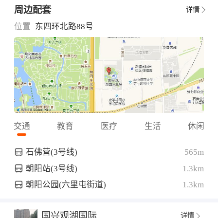
周边配套
详情
位置
东四环北路88号
交通
教育
医疗
生活
休闲
石佛营(3号线)
565m
朝阳站(3号线)
1.3km
朝阳公园(六里屯街道)
1.3km
国兴观湖国际
详情