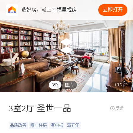
立即打开
选好房，就上幸福里找房
VR
图片
1
/
15
3室2厅 圣世一品
反馈
品质改善
唯一住房
有电梯
满五年