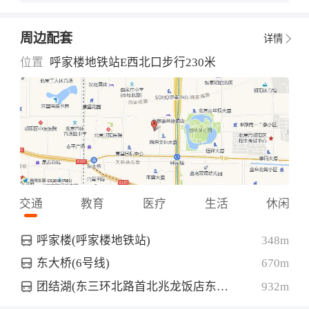
周边配套
详情
位置
呼家楼地铁站E西北口步行230米
交通
教育
医疗
生活
休闲
呼家楼(呼家楼地铁站)
348m
东大桥(6号线)
670m
团结湖(东三环北路首北兆龙饭店东北侧约40米)
932m