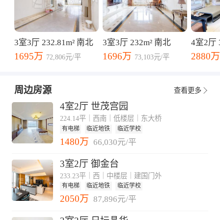
3室3厅 232.81m² 南北
3室3厅 232m² 南北
4室2厅 3
1695万
1696万
2880万
72,806元/平
73,103元/平
周边房源
查看更多
4室2厅 世茂宫园
224.14平｜西南｜低楼层｜东大桥
有电梯
临近地铁
临近学校
1480万
66,030元/平
3室2厅 御金台
233.23平｜西｜中楼层｜建国门外
有电梯
临近地铁
临近学校
2050万
87,896元/平