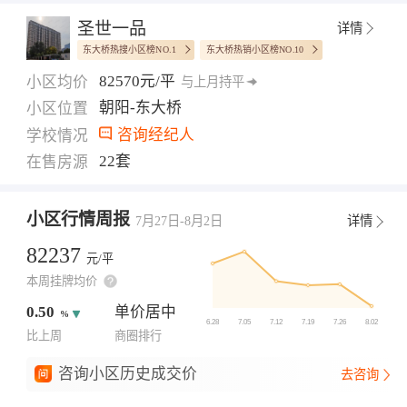
圣世一品
详情
东大桥热搜小区榜NO.1
东大桥热销小区榜NO.10
82570元/平
小区均价
与上月持平
朝阳-东大桥
小区位置
咨询经纪人
学校情况
22套
在售房源
小区行情周报
7月27日-8月2日
详情
82237
元/平
本周挂牌均价
0.50
单价居中
%
比上周
商圈排行
咨询小区历史成交价
去咨询