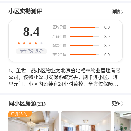
小区实勘测评
详情
8.4
8.8
区域价值
8.0
产品价值
8.0
配套价值
综合评分“良好”
9.0
交易价值
1、圣世一品小区物业为北京金地格林物业管理有限
公司，该物业公司安保系统完善，刷卡进小区、进
单元门，小区内还装有24小时监控，全方位保障住
户的安全。 2、小区住户以在周边CBD上班的人群居
多，整体素质较高，邻里和谐，生活氛围浓厚。 3、
同小区房源(21)
更多
小区内部休闲娱乐设施完善，有多处运动器材，还
有儿童游乐设施，可满足不同年龄段不同的休闲娱
降价25.0万
乐需求。 4、小区距离团结湖公园较近，方便住户茶
余饭后散步、休闲，是居民休闲娱乐的好去处。