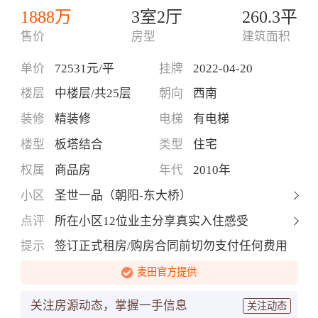
1888万
3室2厅
260.3平
售价
房型
建筑面积
单价
72531元/平
挂牌
2022-04-20
楼层
中楼层/共25层
朝向
西南
装修
精装修
电梯
有电梯
楼型
板塔结合
类型
住宅
权属
商品房
年代
2010年
小区
圣世一品（朝阳-东大桥）
点评
所在小区12位业主分享真实入住感受
提示
签订正式租房/购房合同前切勿支付任何费用
麦田官方提供
关注房源动态，掌握一手信息
关注动态