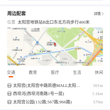
周边配套
详情
位置
太阳宫地铁站B出口东北方向步行460米
交通
教育
医疗
生活
休闲
太阳宫(太阳宫中路凯德MALL太阳宫店北侧约30米)
501m
西坝河(西坝河南路1号一层)
1.1km
太阳宫公园(132路;567路;966路)
570m