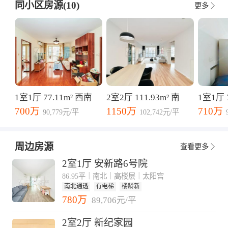
同小区房源(10)
更多
1室1厅 77.11m² 西南
2室2厅 111.93m² 南
1室1厅 7
700万
1150万
710万
90,779元/平
102,742元/平
周边房源
查看更多
2室1厅 安新路6号院
86.95平｜南北｜高楼层｜太阳宫
南北通透
有电梯
楼龄新
780万
89,706元/平
2室2厅 新纪家园